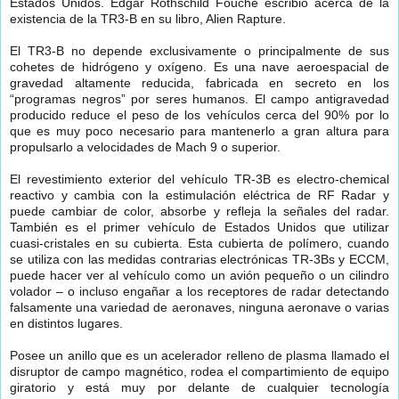
Estados Unidos. Edgar Rothschild Fouché escribió acerca de la
existencia de la TR3-B en su libro, Alien Rapture.
El TR3-B no depende exclusivamente o principalmente de sus
cohetes de hidrógeno y oxígeno. Es una nave aeroespacial de
gravedad altamente reducida, fabricada en secreto en los
“programas negros” por seres humanos. El campo antigravedad
producido reduce el peso de los vehículos cerca del 90% por lo
que es muy poco necesario para mantenerlo a gran altura para
propulsarlo a velocidades de Mach 9 o superior.
El revestimiento exterior del vehículo TR-3B es electro-chemical
reactivo y cambia con la estimulación eléctrica de RF Radar y
puede cambiar de color, absorbe y refleja la señales del radar.
También es el primer vehículo de Estados Unidos que utilizar
cuasi-cristales en su cubierta. Esta cubierta de polímero, cuando
se utiliza con las medidas contrarias electrónicas TR-3Bs y ECCM,
puede hacer ver al vehículo como un avión pequeño o un cilindro
volador – o incluso engañar a los receptores de radar detectando
falsamente una variedad de aeronaves, ninguna aeronave o varias
en distintos lugares.
Posee un anillo que es un acelerador relleno de plasma llamado el
disruptor de campo magnético, rodea el compartimiento de equipo
giratorio y está muy por delante de cualquier tecnología