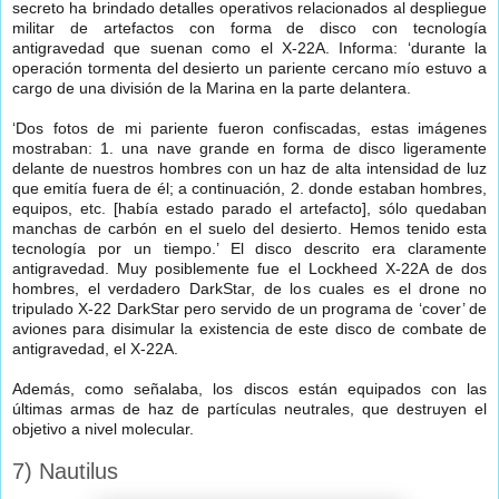
secreto ha brindado detalles operativos relacionados al despliegue
militar de artefactos con forma de disco con tecnología
antigravedad que suenan como el X-22A. Informa: ‘durante la
operación tormenta del desierto un pariente cercano mío estuvo a
cargo de una división de la Marina en la parte delantera.
‘Dos fotos de mi pariente fueron confiscadas, estas imágenes
mostraban: 1. una nave grande en forma de disco ligeramente
delante de nuestros hombres con un haz de alta intensidad de luz
que emitía fuera de él; a continuación, 2. donde estaban hombres,
equipos, etc. [había estado parado el artefacto], sólo quedaban
manchas de carbón en el suelo del desierto. Hemos tenido esta
tecnología por un tiempo.’ El disco descrito era claramente
antigravedad. Muy posiblemente fue el Lockheed X-22A de dos
hombres, el verdadero DarkStar, de los cuales es el drone no
tripulado X-22 DarkStar pero servido de un programa de ‘cover’ de
aviones para disimular la existencia de este disco de combate de
antigravedad, el X-22A.
Además, como señalaba, los discos están equipados con las
últimas armas de haz de partículas neutrales, que destruyen el
objetivo a nivel molecular.
7) Nautilus