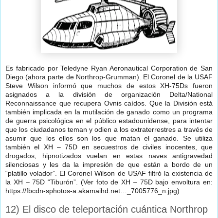
Es fabricado por Teledyne Ryan Aeronautical Corporation de San
Diego (ahora parte de Northrop-Grumman). El Coronel de la USAF
Steve Wilson informó que muchos de estos XH-75Ds fueron
asignados a la división de organización Delta/National
Reconnaissance que recupera Ovnis caídos. Que la División está
también implicada en la mutilación de ganado como un programa
de guerra psicológica en el público estadounidense, para intentar
que los ciudadanos teman y odien a los extraterrestres a través de
asumir que los ellos son los que matan el ganado. Se utiliza
también el XH – 75D en secuestros de civiles inocentes, que
drogados, hipnotizados vuelan en estas naves antigravedad
silenciosas y les da la impresión de que están a bordo de un
“platillo volador”. El Coronel Wilson de USAF filtró la existencia de
la XH – 75D “Tiburón”. (Ver foto de XH – 75D bajo envoltura en:
https://fbcdn-sphotos-a.akamaihd.net…_7005776_n.jpg)
12) El disco de teleportación cuántica Northrop