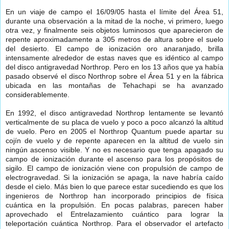
En un viaje de campo el 16/09/05 hasta el límite del Área 51,
durante una observación a la mitad de la noche, vi primero, luego
otra vez, y finalmente seis objetos luminosos que aparecieron de
repente aproximadamente a 305 metros de altura sobre el suelo
del desierto. El campo de ionización oro anaranjado, brilla
intensamente alrededor de estas naves que es idéntico al campo
del disco antigravedad Northrop. Pero en los 13 años que ya había
pasado observé el disco Northrop sobre el Área 51 y en la fábrica
ubicada en las montañas de Tehachapi se ha avanzado
considerablemente.
En 1992, el disco antigravedad Northrop lentamente se levantó
verticalmente de su placa de vuelo y poco a poco alcanzó la altitud
de vuelo. Pero en 2005 el Northrop Quantum puede apartar su
cojín de vuelo y de repente aparecen en la altitud de vuelo sin
ningún ascenso visible. Y no es necesario que tenga apagado su
campo de ionización durante el ascenso para los propósitos de
sigilo. El campo de ionización viene con propulsión de campo de
electrogravedad. Si la ionización se apaga, la nave habría caído
desde el cielo. Más bien lo que parece estar sucediendo es que los
ingenieros de Northrop han incorporado principios de física
cuántica en la propulsión. En pocas palabras, parecen haber
aprovechado el Entrelazamiento cuántico para lograr la
teleportación cuántica Northrop. Para el observador el artefacto