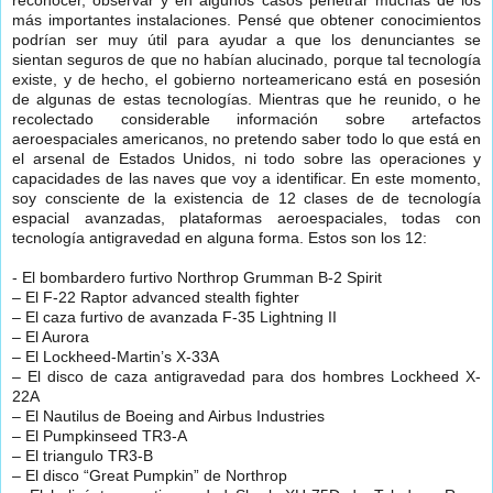
reconocer, observar y en algunos casos penetrar muchas de los
más importantes instalaciones. Pensé que obtener conocimientos
podrían ser muy útil para ayudar a que los denunciantes se
sientan seguros de que no habían alucinado, porque tal tecnología
existe, y de hecho, el gobierno norteamericano está en posesión
de algunas de estas tecnologías. Mientras que he reunido, o he
recolectado considerable información sobre artefactos
aeroespaciales americanos, no pretendo saber todo lo que está en
el arsenal de Estados Unidos, ni todo sobre las operaciones y
capacidades de las naves que voy a identificar. En este momento,
soy consciente de la existencia de 12 clases de de tecnología
espacial avanzadas, plataformas aeroespaciales, todas con
tecnología antigravedad en alguna forma. Estos son los 12:
- El bombardero furtivo Northrop Grumman B-2 Spirit
– El F-22 Raptor advanced stealth fighter
– El caza furtivo de avanzada F-35 Lightning II
– El Aurora
– El Lockheed-Martin’s X-33A
– El disco de caza antigravedad para dos hombres Lockheed X-
22A
– El Nautilus de Boeing and Airbus Industries
– El Pumpkinseed TR3-A
– El triangulo TR3-B
– El disco “Great Pumpkin” de Northrop