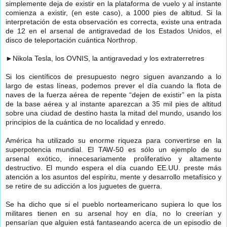
simplemente deja de existir en la plataforma de vuelo y al instante
comienza a existir, (en este caso), a 1000 pies de altitud. Si la
interpretación de esta observación es correcta, existe una entrada
de 12 en el arsenal de antigravedad de los Estados Unidos, el
disco de teleportación cuántica Northrop.
►
Nikola Tesla, los OVNIS, la antigravedad y los extraterretres
Si los científicos de presupuesto negro siguen avanzando a lo
largo de estas líneas, podemos prever el día cuando la flota de
naves de la fuerza aérea de repente “dejen de existir” en la pista
de la base aérea y al instante aparezcan a 35 mil pies de altitud
sobre una ciudad de destino hasta la mitad del mundo, usando los
principios de la cuántica de no localidad y enredo.
América ha utilizado su enorme riqueza para convertirse en la
superpotencia mundial. El TAW-50 es sólo un ejemplo de su
arsenal exótico, innecesariamente proliferativo y altamente
destructivo. El mundo espera el día cuando EE.UU. preste más
atención a los asuntos del espíritu, mente y desarrollo metafísico y
se retire de su adicción a los juguetes de guerra.
Se ha dicho que si el pueblo norteamericano supiera lo que los
militares tienen en su arsenal hoy en día, no lo creerían y
pensarían que alguien está fantaseando acerca de un episodio de