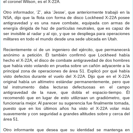
el coronel Wilson, es el X-22A.
Otro informador, ‘Z’, aka ‘Jesse’, que anteriormente trabajó en la
NSA, dijo que la flota con forma de disco Lockheed X-22A posee
antigravedad y es una nave combate, equipada con armas de
energía dirigida de haz de partículas neutrales, que es capaz de
ser invisible al radar y al ojo, y que se despliega para operaciones
militares en todo el mundo desde una sede ubicada en Utah.
Recientemente oí de un ingeniero del ejército, que permanecerá
anónimo a petición. Él también confirmó que Lockheed había
hecho el X-22A, el disco de combate antigravedad de dos hombres
que había visto volando en prueba sobre un cañón adyacente a la
principal zona de operaciones de área 51. Explicó por qué había
visto defectos durante el vuelo del X-22A. Dijo que en el X-22A
original había un altímetro estándar permanentemente, pero que
tal instrumento daba lecturas defectuosas en el campo
antigravedad de la nave, que dobla el espacio-tiempo. Él
recomendó que en lugar de esto utilizraan un gradiómetro, que
funcionaría mejor. Al parecer su sugerencia fue finalmente tomada,
puesto que en los últimos años ha visto el X-22A volar más
suavemente y con seguridad a grandes altitudes sobre y cerca del
área 51.
Otro informante que desea que su identidad se mantenga en