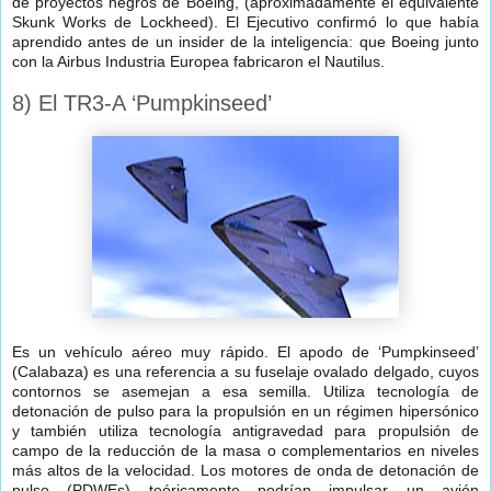
de proyectos negros de Boeing, (aproximadamente el equivalente
Skunk Works de Lockheed). El Ejecutivo confirmó lo que había
aprendido antes de un insider de la inteligencia: que Boeing junto
con la Airbus Industria Europea fabricaron el Nautilus.
8) El TR3-A ‘Pumpkinseed’
Es un vehículo aéreo muy rápido. El apodo de ‘Pumpkinseed’
(Calabaza) es una referencia a su fuselaje ovalado delgado, cuyos
contornos se asemejan a esa semilla. Utiliza tecnología de
detonación de pulso para la propulsión en un régimen hipersónico
y también utiliza tecnología antigravedad para propulsión de
campo de la reducción de la masa o complementarios en niveles
más altos de la velocidad. Los motores de onda de detonación de
pulso (PDWEs) teóricamente podrían impulsar un avión