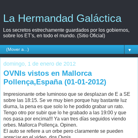
La Hermandad Galáctica
Los secretos estrechamente guardados por los gobiernos,
sobre los ET's, en todo el mundo. (Sitio Oficial)
▼
domingo, 1 de enero de 2012
OVNIs vistos en Mallorca
Pollença,España (01-01-2012)
Impresionante orbe luminoso que se desplazan de E a SE
sobre las 18:15. Se ve muy bien porque hay bastante luz
diurna, la pena es que solo lo he podido grabar un rato.
Tengo otro por subir que lo he grabado a las 19:00 y que
nos pasa por encima!!! Ya van tres días seguidos viendo
orbes. Mallorca Pollença. Opinen.
El auto se refiere a un orbe pero claramente se pueden
apreciar en el video, dos Ovnis.