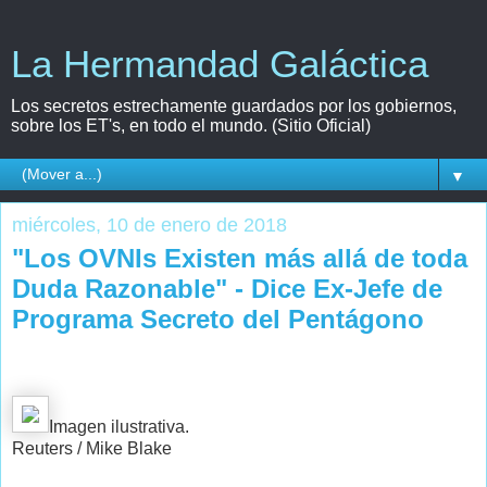
La Hermandad Galáctica
Los secretos estrechamente guardados por los gobiernos,
sobre los ET's, en todo el mundo. (Sitio Oficial)
▼
miércoles, 10 de enero de 2018
"Los OVNIs Existen más allá de toda
Duda Razonable" - Dice Ex-Jefe de
Programa Secreto del Pentágono
Imagen ilustrativa.
Reuters / Mike Blake