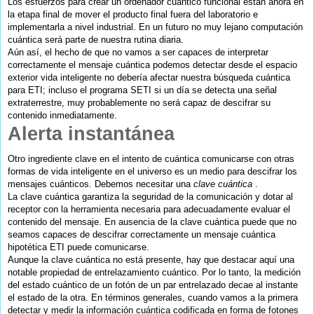
Los esfuerzos para crear un ordenador cuántico funcional están ahora en
la etapa final de mover el producto final fuera del laboratorio e
implementarla a nivel industrial.
En un futuro no muy lejano computación
cuántica será parte de nuestra rutina diaria.
Aún así, el hecho de que no vamos a ser capaces de interpretar
correctamente el mensaje cuántica podemos detectar desde el espacio
exterior vida inteligente no debería afectar nuestra búsqueda cuántica
para ETI; incluso el programa SETI si un día se detecta una señal
extraterrestre, muy probablemente no será capaz de descifrar su
contenido inmediatamente.
Alerta instantánea
Otro ingrediente clave en el intento de cuántica comunicarse con otras
formas de vida inteligente en el universo es un medio para descifrar los
mensajes cuánticos. Debemos necesitar una
clave cuántica
.
La clave cuántica garantiza la seguridad de la comunicación y dotar al
receptor con la herramienta necesaria para adecuadamente
evaluar
el
contenido del mensaje. En ausencia de la clave cuántica puede que no
seamos capaces de descifrar correctamente un mensaje cuántica
hipotética ETI puede comunicarse.
Aunque la clave cuántica no está presente, hay que destacar aquí una
notable propiedad de entrelazamiento cuántico. Por lo tanto, la medición
del estado cuántico de un fotón de un par entrelazado decae al instante
el estado de la otra. En términos generales, cuando vamos a la primera
detectar y medir la información cuántica codificada en forma de fotones