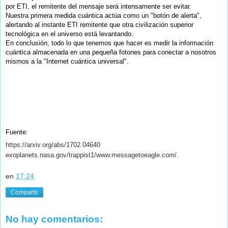
por ETI, el remitente del mensaje será intensamente ser evitar.
Nuestra primera medida cuántica actúa como un "botón de alerta",
alertando al instante ETI remitente que otra civilización superior
tecnológica en el universo está levantando.
En conclusión, todo lo que tenemos que hacer es medir la información
cuántica almacenada en una pequeña fotones para conectar a nosotros
mismos a la "Internet cuántica universal".
Fuente:
https://arxiv.org/abs/1702.04640
exoplanets.nasa.gov/trappist1/www.messagetoeagle.com/.
en
17:24
Compartir
No hay comentarios: