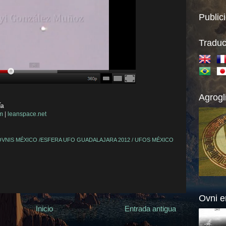
Public
Traduc
Agrogl
ía
om
|
leanspace.net
VNIS MÉXICO /ESFERA UFO GUADALAJARA 2012 / UFOS MÉXICO
Ovni e
Inicio
Entrada antigua