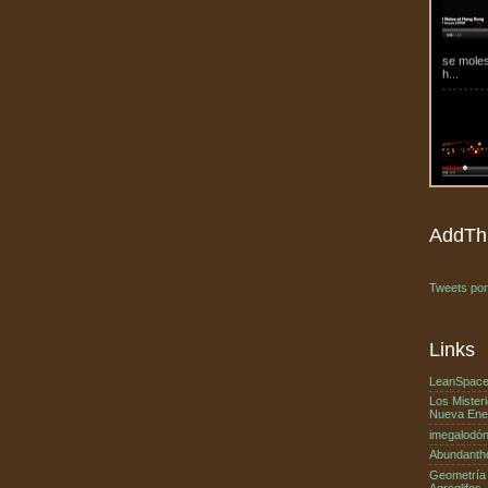
se mole
h...
al 3er pi
¿Nibiru,
Fotograf
España a
Estaba p
AddThi
Tweets po
Links
LeanSpac
Los Misteri
Nueva Ene
imegalodó
llaman u
Abundanth
Geometría
Agroglifos