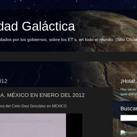
ad Galáctica
dos por los gobiernos, sobre los ET's, en todo el mundo. (Sitio Oficia
012
¡Hola!
Hoy verás 
A, MÉXICO EN ENERO DEL 2012
igual que 
ora del Cielo Deyi Gonzàlez en MEXICO.
Buscar