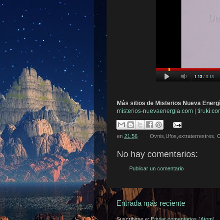
Más sitios de Misterios Nueva Energ
misterios-nuevaenergia.com
|
tiruki.c
en
21:56
Ovnis,Ufos,extraterrestres,
O
No hay comentarios:
Publicar un comentario
Entrada más reciente
Suscribirse a:
Enviar comentarios (Atom)