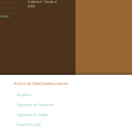
aerea 4
Galáctica". Desde el
Zona de rosas (figueras-
2008.
Barcelona) , año 1971, base militar
escuadrón de vigilancia aérea
numero 4, “secreta por aquel
 están
entones” . Mas de 15 ...
Gigante OVNI Orbe cerca de
Roma Italia ( 08-06-2013 )
Yo estaba filmando otro objeto
cuando de repente entró en una
bola de fuego naranja roja del
tamaño de la luna llena no fue
capaz de estima...
La Misión de la Federación del
Consejo Galáctico Pleyadiano de
Taygeta en la Tierra
por Alfred Lambremont Webre 24
Septiembre 2019 del Sitio Web
NewsInsideOut Versión en ingles
traducción de NewsIns...
Acerca de VidaCreativa.com.mx
Michio Kaku ROMPE el SILENCIO
del 3iATLAS - Astrónoma
Denuncia CENSURA
Nosotros
Astrónoma denuncia censura: su
estudio sobre OVNIs espaciales
Siguenos en Facebook
pre-Sputnik es vetado Y Michio
Kaku HABLA sobre la naturaleza
AS.. ...
Siguenos en Twitter
Feed RSS XML