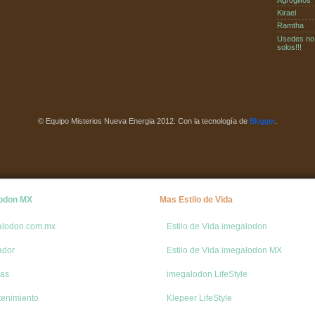
Kirael
Ramtha
Usedes no
solos!!!
© Equipo Misterios Nueva Energia 2012. Con la tecnología de
Blogger
.
odon MX
Mas Estilo de Vida
alodon.com.mx
Estilo de Vida imegalodon
ador
Estilo de Vida imegalodon MX
de 3I/ATL
ias
imegalodon LifeStyle
tenimiento
Klepeer LifeStyle