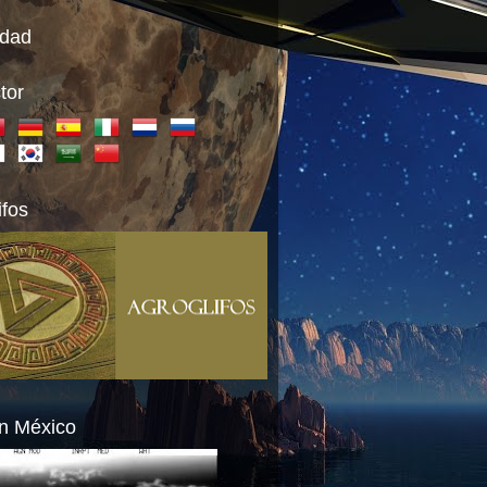
idad
tor
ifos
n México