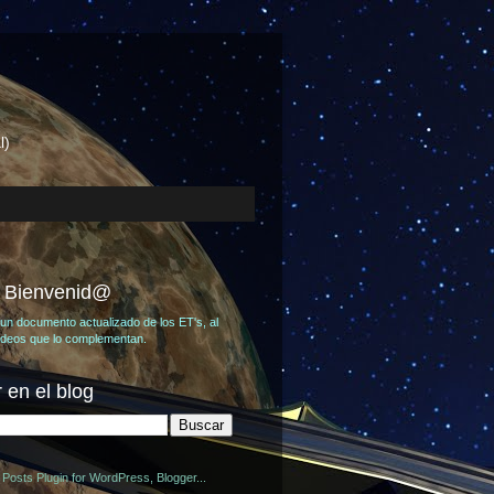
l)
, Bienvenid@
un documento actualizado de los ET's, al
videos que lo complementan.
 en el blog