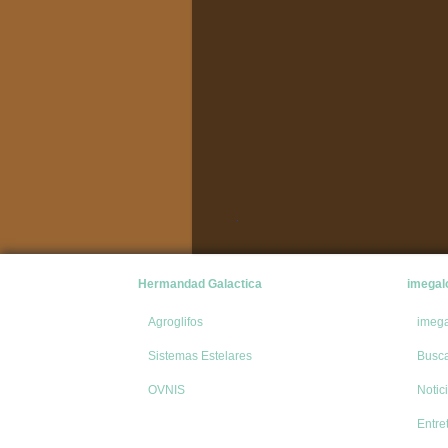
Hermandad Galactica
imegal
Agroglifos
imeg
Sistemas Estelares
Busc
OVNIS
Notic
Entre