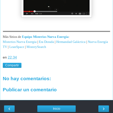
Más Sitios de
Equipo Misterios Nueva Energia
:
Misterios Nueva Energia
|
Era Dorada
|
Hermandad Galáctica
|
Nueva Energía
TV
|
LeanSpace
|
MisterySearch
en
22:34
Compartir
No hay comentarios:
Publicar un comentario
‹
›
Inicio