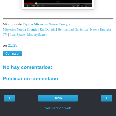
Más Sitios de
Equipo Misterios Nueva Energia
:
Misterios Nueva Energia
|
Era Dorada
|
Hermandad Galáctica
|
Nueva Energía
TV
|
LeanSpace
|
MisterySearch
en
21:25
Compartir
No hay comentarios:
Publicar un comentario
‹
›
Inicio
Ver versión web