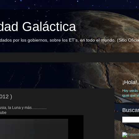
ad Galáctica
dos por los gobiernos, sobre los ET's, en todo el mundo. (Sitio Oficia
¡Hola!
Hoy verás 
012 )
igual que 
la Luna y más................
Buscar
tube