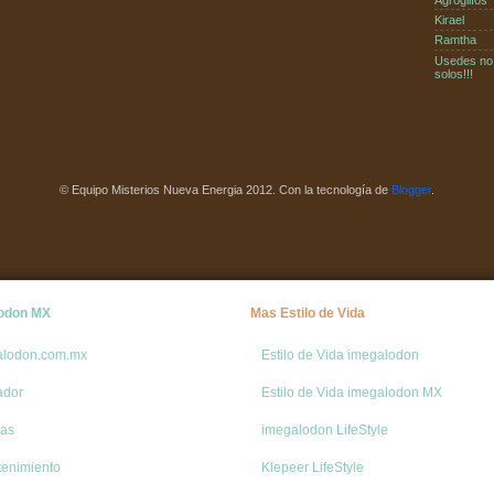
Kirael
Ramtha
Usedes no
solos!!!
© Equipo Misterios Nueva Energia 2012. Con la tecnología de
Blogger
.
odon MX
Mas Estilo de Vida
alodon.com.mx
Estilo de Vida imegalodon
ador
Estilo de Vida imegalodon MX
ias
imegalodon LifeStyle
tenimiento
Klepeer LifeStyle