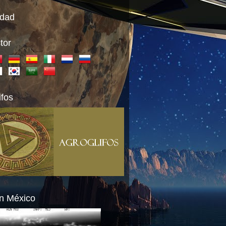
idad
tor
ifos
n México