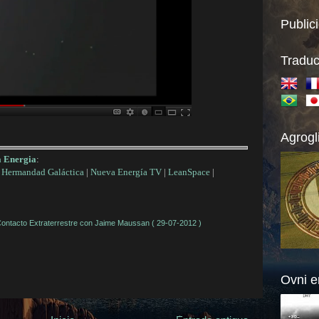
Public
Traduc
Agrogl
a Energia
:
|
Hermandad Galáctica
|
Nueva Energía TV
|
LeanSpace
|
ontacto Extraterrestre con Jaime Maussan ( 29-07-2012 )
Ovni e