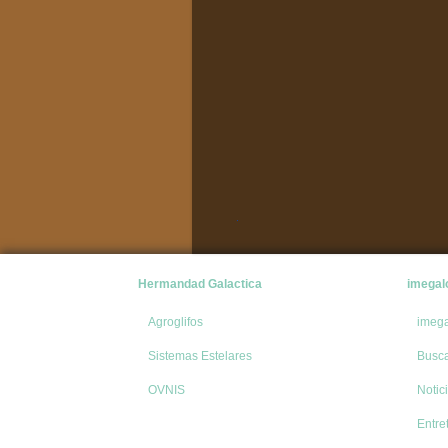
Hermandad Galactica
imegal
Agroglifos
imeg
Sistemas Estelares
Busc
OVNIS
Notic
Entre