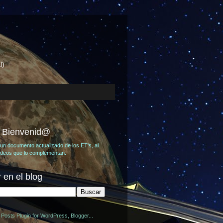
l)
, Bienvenid@
un documento actualizado de los ET's, al
videos que lo complementan.
 en el blog