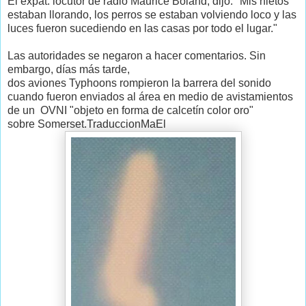
El expat.
locutor de radio
Maurice
Boland
, dijo
:
"Mis nietos
estaban llorando
, los perros se estaban
volviendo loco
y las
luces fueron
sucediendo en
las casas
por todo el lugar
.
"
Las autoridades se negaron
a hacer comentarios.
Sin
embargo,
días más tarde,
dos
aviones Typhoons
rompieron
la barrera del sonido
cuando
fueron enviados al área
en medio de
avistamientos
de un
OVNI
"objeto
en forma de
calcetín color oro
"
sobre
Somerset.TraduccionMaEl