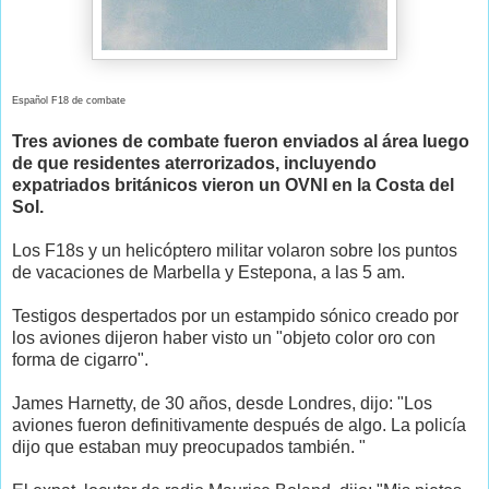
Español
F18
de combate
Tres aviones de combate
fueron enviados al área
luego
de que residentes
aterrorizados
, incluyendo
expatriados británicos
vieron
un OVNI en
la Costa del
Sol
.
Los
F18s
y un helicóptero
militar
volaron
sobre los puntos
de vacaciones de
Marbella y Estepona,
a las 5 am
.
Testigos
despertados
por un
estampido sónico
creado por
los aviones
dijeron haber visto un
"objeto color oro
con
forma de cigarro
"
.
James
Harnetty
, de 30 años
, desde Londres
, dijo: "
Los
aviones
fueron definitivamente
después de algo
.
La policía
dijo que
estaban muy preocupados
también.
"