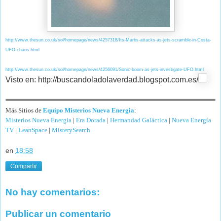
http://www.thesun.co.uk/sol/homepage/news/4257318/Its-Marbs-attacks-as-jets-scramble-in-Costa-
UFO-chaos.html
http://www.thesun.co.uk/sol/homepage/news/4256091/Sonic-boom-as-jets-investigate-UFO.html
Visto en: http://buscandoladolaverdad.blogspot.com.es/
Más Sitios de
Equipo Misterios Nueva Energia
:
Misterios Nueva Energia
|
Era Dorada
|
Hermandad Galáctica
|
Nueva Energía
TV
|
LeanSpace
|
MisterySearch
en
18:58
Compartir
No hay comentarios:
Publicar un comentario