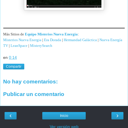
Más Sitios de
Equipo Misterios Nueva Energia
:
Misterios Nueva Energia
|
Era Dorada
|
Hermandad Galáctica
|
Nueva Energía
TV
|
LeanSpace
|
MisterySearch
en
0:14
Compartir
No hay comentarios:
Publicar un comentario
‹
›
Inicio
Ver versión web