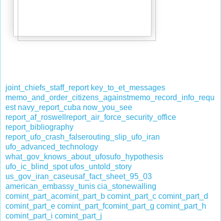
joint_chiefs_staff_report
key_to_et_messages
memo_and_order_citizens_against
memo_record_info_requ
est
navy_report_cuba
now_you_see
report_af_roswell
report_air_force_security_office
report_bibliography
report_ufo_crash_false
routing_slip_ufo_iran
ufo_advanced_technology
what_gov_knows_about_ufos
ufo_hypothesis
ufo_ic_blind_spot
ufos_untold_story
us_gov_iran_case
usaf_fact_sheet_95_03
american_embassy_tunis
cia_stonewalling
comint_part_a
comint_part_b
comint_part_c
comint_part_d
comint_part_e
comint_part_f
comint_part_g
comint_part_h
comint_part_i
comint_part_j