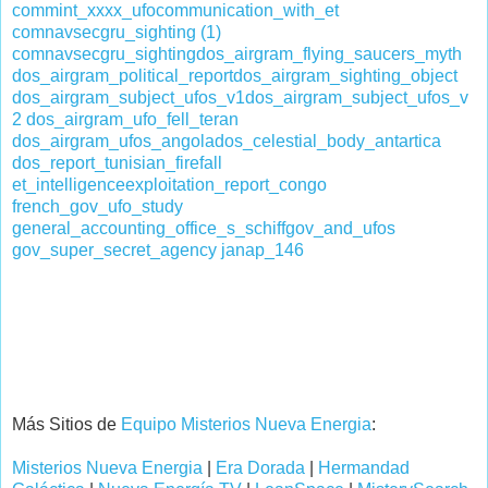
commint_xxxx_ufo
communication_with_et
comnavsecgru_sighting (1)
comnavsecgru_sighting
dos_airgram_flying_saucers_myth
dos_airgram_political_report
dos_airgram_sighting_object
dos_airgram_subject_ufos_v1
dos_airgram_subject_ufos_v
2
dos_airgram_ufo_fell_teran
dos_airgram_ufos_angola
dos_celestial_body_antartica
dos_report_tunisian_firefall
et_intelligence
exploitation_report_congo
french_gov_ufo_study
general_accounting_office_s_schiff
gov_and_ufos
gov_super_secret_agency
janap_146
Más Sitios de
Equipo Misterios Nueva Energia
:
Misterios Nueva Energia
|
Era Dorada
|
Hermandad