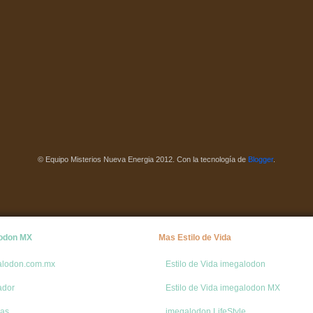
© Equipo Misterios Nueva Energia 2012. Con la tecnología de
Blogger
.
odon MX
Mas Estilo de Vida
alodon.com.mx
Estilo de Vida imegalodon
ador
Estilo de Vida imegalodon MX
ias
imegalodon LifeStyle