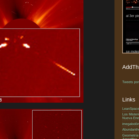
se mole
h...
¿Nibiru,
Fotograf
España a
Estaba p
AddThi
Tweets po
Links
LeanSpac
Los Misteri
Nueva Ene
llaman u
imegalodó
Abundanth
Geometría
Agroglifos