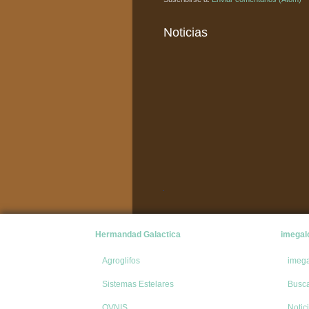
Noticias
Hermandad Galactica
imegal
Agroglifos
imeg
Sistemas Estelares
Busc
OVNIS
Notic