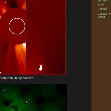
Kirael
Ramtha
Usedes no
solos!!!
p://anunnak.blogspot.com