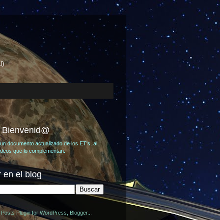
l)
, Bienvenid@
un documento actualizado de los ET's, al
videos que lo complementan.
 en el blog