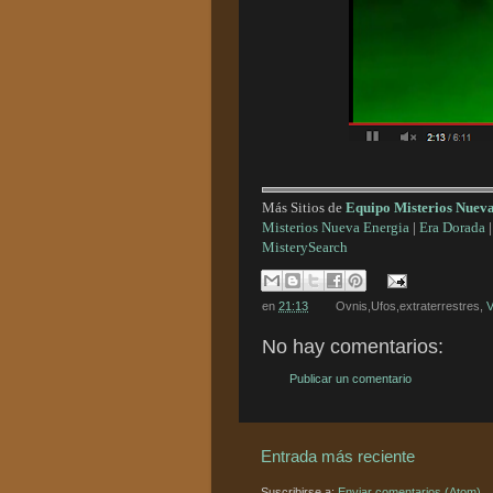
Más Sitios de
Equipo Misterios Nuev
Misterios Nueva Energia
|
Era Dorada
MisterySearch
en
21:13
Ovnis,Ufos,extraterrestres,
V
No hay comentarios:
Publicar un comentario
Entrada más reciente
Suscribirse a:
Enviar comentarios (Atom)