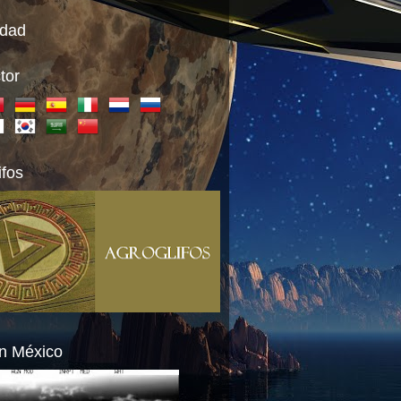
idad
tor
ifos
n México