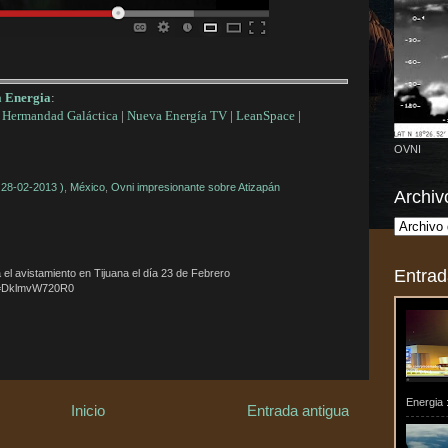
a Energia
:
|
Hermandad Galáctica
|
Nueva Energía TV
|
LeanSpace
|
OVNI
 28-02-2013 )
,
México
,
Ovni impresionante sobre Atizapán
Archiv
Entrad
 el avistamiento en Tijuana el día 23 de Febrero
?v=DklmvW720R0
Energia :
Inicio
Entrada antigua