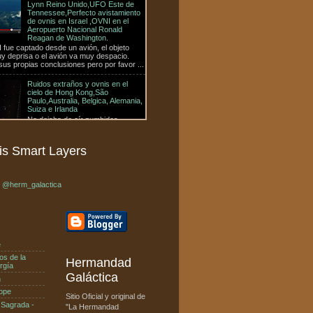
Reagan de Washington.
fue captado desde un avión, el objeto
y deprisa o el avión va muy despacio.
us propias conclusiones pero por favor ...
Ruidos extraños y ovnis en el
cielo de Hong Kong,São
Paulo,Australia, Belgica, Alemania,
Suiza e Irlanda
No dejaba de oír zumbidos
extraños / resuena / ruidos del
exterior durante el sueño, pero no
stó en comprobar lo que estaba pasando
OVNIs sobre cerro Mitras,Nuevo
Leon, México en año Nuevo ( 01-
s Smart Layers
01-2012 )
Orbe u Ovni sobre la colonia
Cumbres, Frente a Mitras
Poniente por Av. Lincoln Dando las
r @herm_galactica
12 de la Noche o Madrugada, subi
so de ...
OVNIs vistos en Mallorca
Pollença,España (01-01-2012)
Impresionante orbe luminoso que
e
se desplazan de E a SE sobre las
18:15. Se ve muy bien porque hay
os de la
Hermandad
bastante luz diurna, la pena es
rgía
que solo l...
Galáctica
n
 Júpiter o La Luna?
ope
Sitio Oficial y original de
ias del 27 de diciembre de 2009 en Madrid,
 Sagrada -
"La Hermandad
 las 12:00 Horas 28 Diciembre 2009