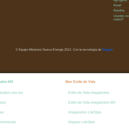
Estaba p
Kirael
Ramtha
Usedes no
solos!!!
llaman u
© Equipo Misterios Nueva Energia 2012. Con la tecnología de
Blogger
.
odon MX
Mas Estilo de Vida
alodon.com.mx
Estilo de Vida imegalodon
ador
Estilo de Vida imegalodon MX
ias
imegalodon LifeStyle
tenimiento
Klepeer LifeStyle