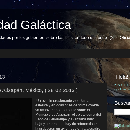
ad Galáctica
dos por los gobiernos, sobre los ET's, en todo el mundo. (Sitio Oficia
013
¡Hola!
Hoy verás 
Atizapán, México, ( 28-02-2013 )
igual que 
Un ovni impresionante y de forma
Buscar
esférica y en ocasiones de forma ovoide
va avanzando lentamente sobre el
Municipio de Atizapán, el objeto venía del
Lago de Guadalupe y avanzaba muy
bajo y lentamente, hay de referencia en
la grabación un avión que entra a cuadro