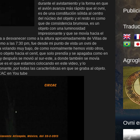
durante el avistamiento y la forma en que
el avión avanza más rápido que el ovni,
Public
es de una constitución sólida al centro
del núcleo del objeto y el resto es como
que de consistencia brumosa, es un
Traduc
objeto con una luminosidad
impresionante y que se movía hacia el
za a desvanecer como a la altura aproximadamente de Villas de
omo a las 7:30 pm, fue desde mi punto de vista un ovni de
a volando muy bajo, de como normalmente hemos visto otros,
ro objeto hacia el cenit, que solo prendía y se apagaba como en
y después se movió al sur-este, a donde también se movía
Agrogl
e es el que estamos colocando en este video, y lo
ante, por todas las características en que se graba al objeto.
RCAC
en You tube
Ovni e