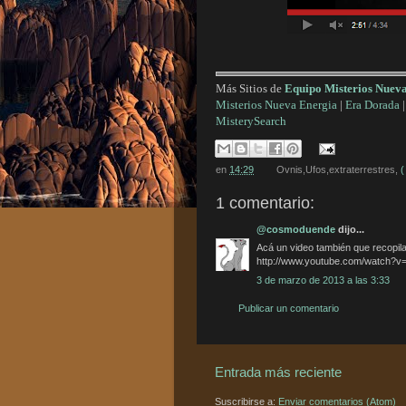
Más Sitios de
Equipo Misterios Nuev
Misterios Nueva Energia
|
Era Dorada
MisterySearch
en
14:29
Ovnis,Ufos,extraterrestres,
(
1 comentario:
@cosmoduende
dijo...
Acá un video también que recopila
http://www.youtube.com/watch
3 de marzo de 2013 a las 3:33
Publicar un comentario
Entrada más reciente
Suscribirse a:
Enviar comentarios (Atom)