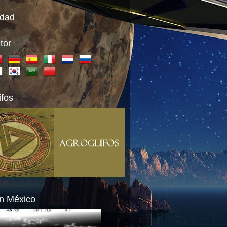
idad
tor
ifos
n México