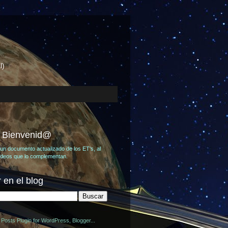
l)
, Bienvenid@
un documento actualizado de los ET's, al
videos que lo complementan.
 en el blog