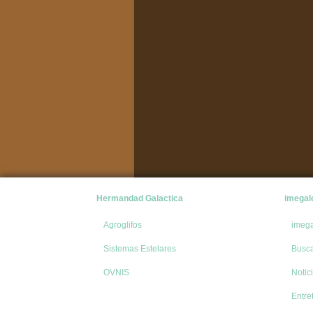
Hermandad Galactica
imegal
Agroglifos
imeg
Sistemas Estelares
Busc
OVNIS
Notic
Entre