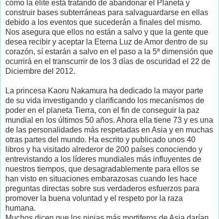
cómo la élite está tratando de abandonar el Planeta y
construir bases subterráneas para salvaguardarse en ellas
debido a los eventos que sucederán a finales del mismo.
Nos asegura que ellos no están a salvo y que la gente que
desea recibir y aceptar la Eterna Luz de Amor dentro de su
corazón, sí estarán a salvo en el paso a la 5ª dimensión que
ocurrirá en el transcurrir de los 3 días de oscuridad el 22 de
Diciembre del 2012.
La princesa Kaoru Nakamura ha dedicado la mayor parte
de su vida investigando y clarificando los mecanísmos de
poder en el planeta Tierra, con el fin de conseguir la paz
mundial en los últimos 50 años. Ahora ella tiene 73 y es una
de las personalidades más respetadas en Asia y en muchas
otras partes del mundo. Ha escrito y publicado unos 40
libros y ha visitado alrederor de 200 países conociendo y
entrevistando a los líderes mundiales más influyentes de
nuestros tiempos, que desagradablemente para ellos se
han visto en situaciones embarazosas cuando les hace
preguntas directas sobre sus verdaderos esfuerzos para
promover la buena voluntad y el respeto por la raza
humana.
Muchos dicen que los ninjas más mortiferos de Asia darían