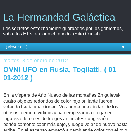
La Hermandad Galáctica
Los secretos estrechamente guardados por los gobiernos,
sobre los ET's, en todo el mundo. (Sitio Oficial)
▼
martes, 3 de enero de 2012
OVNI UFO en Rusia, Togliatti, ( 01-
01-2012 )
En la víspera de Año Nuevo de las montañas Zhigulevsk
cuatro objetos redondos de color rojo brillante fueron
volando hacia una ciudad. Volando a una ciudad de los
objetos fueron divididos y han empezado a colgar en
lugares diferentes de fuegos artificiales congestión
periódicamente caer más bajo, y luego volar de nuevo hasta
arriba. En el ascenso empezó a cambiar de color con el rojo