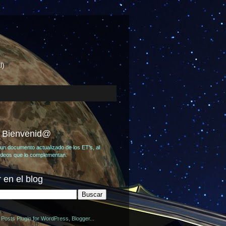
l)
, Bienvenid@
un documento actualizado de los ET's, al
videos que lo complementan.
 en el blog