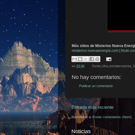
Más sitios de Misterios Nueva Energ
misterios-nuevaenergia.com
|
tiruki.c
en
23:06
Ovnis,Ufos,extraterrestres,
O
No hay comentarios:
Publicar un comentario
Entrada más reciente
Suscribirse a:
Enviar comentarios (Atom)
Noticias