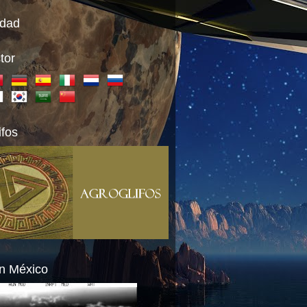
idad
tor
ifos
n México