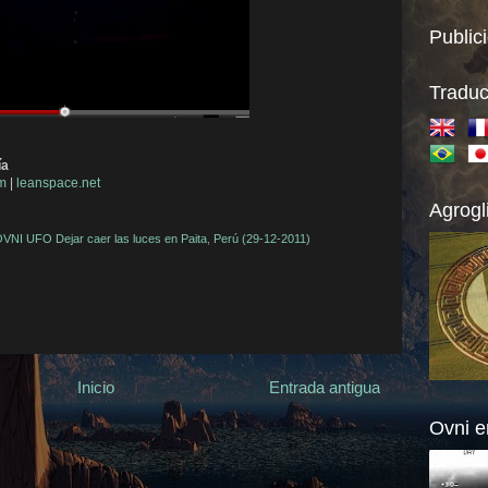
Public
Traduc
ía
om
|
leanspace.net
Agrogl
VNI UFO Dejar caer las luces en Paita
,
Perú (29-12-2011)
Inicio
Entrada antigua
Ovni e