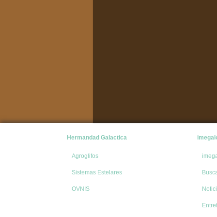
Hermandad Galactica
imegal
Agroglifos
imeg
Sistemas Estelares
Busc
OVNIS
Notic
Entre