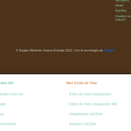
Kirael
Ramtha
Usedes no
solos!!!
© Equipo Misterios Nueva Energia 2012. Con la tecnología de
Blogger
.
odon MX
Mas Estilo de Vida
alodon.com.mx
Estilo de Vida imegalodon
ador
Estilo de Vida imegalodon MX
de 3I/ATL
ias
imegalodon LifeStyle
tenimiento
Klepeer LifeStyle