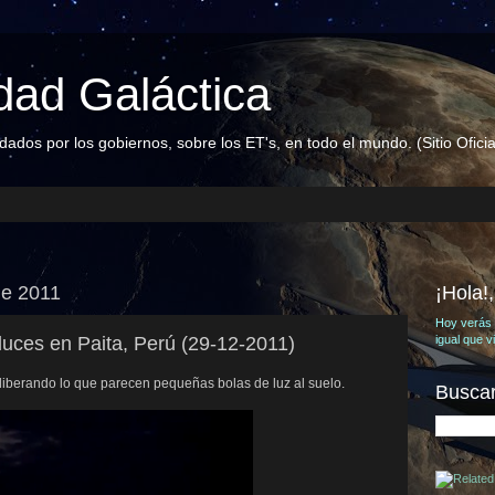
ad Galáctica
dos por los gobiernos, sobre los ET's, en todo el mundo. (Sitio Oficia
de 2011
¡Hola!
Hoy verás 
uces en Paita, Perú (29-12-2011)
igual que 
, liberando lo que parecen pequeñas bolas de luz al suelo.
Buscar