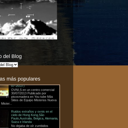
o del Blog
Flotilla OVNI en Tijuana, México,
sobre un centro comercial ( 30-
07-2013 )
OVNI,S en un centro comercial
30/07/2013 Publicado por
as más populares
pisosmadera en You tube Más
Sitios de Equipo Misterios Nueva
 Mister...
Ruidos extraños y ovnis en el
cielo de Hong Kong,São
Paulo,Australia, Belgica, Alemania,
Suiza e Irlanda
No dejaba de oír zumbidos
extraños / resuena / ruidos del
exterior durante el sueño, pero no
stó en comprobar lo que estaba pasando