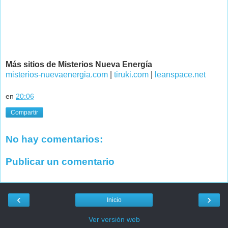
Más sitios de Misterios Nueva Energía
misterios-nuevaenergia.com
|
tiruki.com
|
leanspace.net
en
20:06
Compartir
No hay comentarios:
Publicar un comentario
‹
›
Inicio
Ver versión web