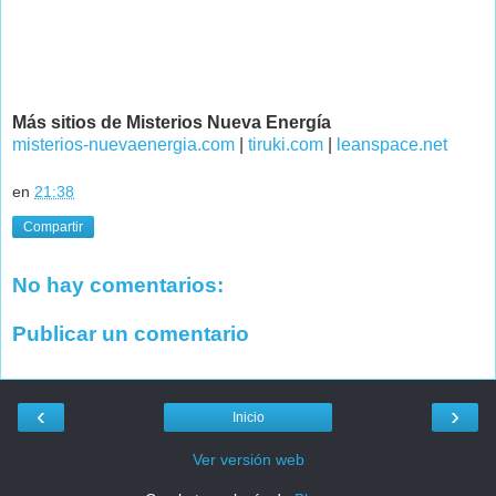
Más sitios de Misterios Nueva Energía
misterios-nuevaenergia.com
|
tiruki.com
|
leanspace.net
en
21:38
Compartir
No hay comentarios:
Publicar un comentario
‹
›
Inicio
Ver versión web