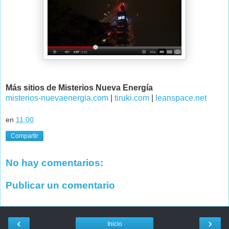
Más sitios de Misterios Nueva Energía
misterios-nuevaenergia.com
|
tiruki.com
|
leanspace.net
en
11:00
Compartir
No hay comentarios:
Publicar un comentario
‹
›
Inicio